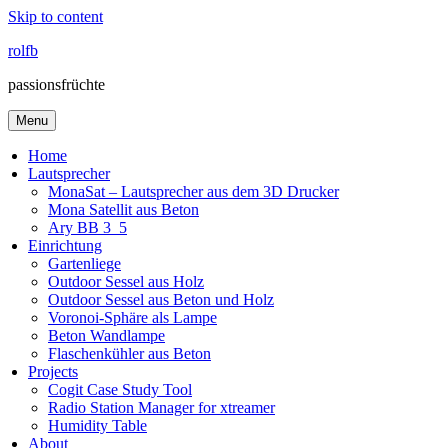
Skip to content
rolfb
passionsfrüchte
Menu
Home
Lautsprecher
MonaSat – Lautsprecher aus dem 3D Drucker
Mona Satellit aus Beton
Ary BB 3_5
Einrichtung
Gartenliege
Outdoor Sessel aus Holz
Outdoor Sessel aus Beton und Holz
Voronoi-Sphäre als Lampe
Beton Wandlampe
Flaschenkühler aus Beton
Projects
Cogit Case Study Tool
Radio Station Manager for xtreamer
Humidity Table
About