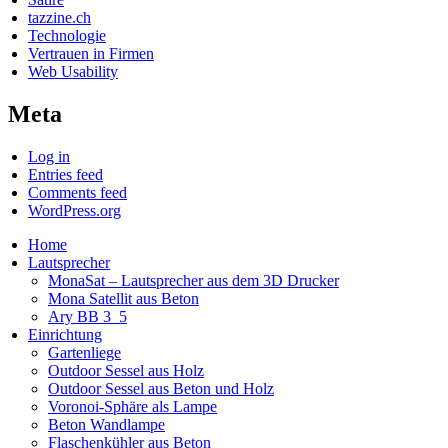
tazzine.ch
Technologie
Vertrauen in Firmen
Web Usability
Meta
Log in
Entries feed
Comments feed
WordPress.org
Home
Lautsprecher
MonaSat – Lautsprecher aus dem 3D Drucker
Mona Satellit aus Beton
Ary BB 3_5
Einrichtung
Gartenliege
Outdoor Sessel aus Holz
Outdoor Sessel aus Beton und Holz
Voronoi-Sphäre als Lampe
Beton Wandlampe
Flaschenkühler aus Beton